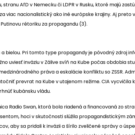
, stranu AfD v Nemecku či LDPR v Rusku, ktoré majú zastú
a viac nacionalistický ako iné európske krajiny. Aj preto 
 Putinovu rétoriku za propagandu (3).
a bielou. Pri tomto type propagandy je pôvodný zdroj i
o uviesť inváziu v Zálive svíň na Kube počas obdobia stu
a medzinárodného práva a eskalácie konfliktu so ZSSR. Ad
očniť prevrat na Kube v utajenom režime. CIA vycvičila 
zvrhnúť kubánsku vládu.
nica Radio Swan, ktorá bola riadená a financovaná zo str
entom, hoci v skutočnosti slúžila propagandistickým z
v, aby sa pridali k invázii a šírilo zveličené správy o ús