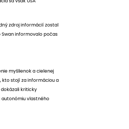
ácia sa však USA
dný zdroj informácií zostal
io Swan informovalo počas
nie myšlienok a cielenej
kto stojí za informáciou a
okázali kriticky
i autonómiu vlastného