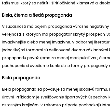
fašizmus, ktorý sa neštítil šíriť očividné klamstvá a ide
Biela, čierna a šedá propaganda
V súčasnosti má pojem propaganda výrazne negatívny a 
verejnosti, z ktorých má propagátor skrytý prospech.
invazívnejšie alebo menej invazívne. V odbornej literatú
jednotlivými formami sú definované dvoma základnými k
propagandu považujeme za menej manipulatívnu, čiernu 
pochopenie si uvedieme konkrétne formy propagandy n
Biela propaganda
Biela propaganda sa považuje za menej škodlivú formu.
úrovni. Príkladom je zveličovanie športových úspechov k
ostatným krajinám. V takomto prípade pochádzajú infor