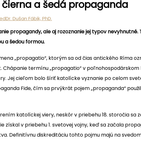
, čierna a šedá propaganda
edDr. Dušan Fábik, PhD.
anie propagandy, ale aj rozoznanie jej typov nevyhnutné.
nou a šedou formou.
ena „propagatio“, ktorým sa od čias antického Ríma ozn
rat. Chápanie termínu „propagatio“ v poľnohospodárskom 
ery. Jej cieľom bolo šíriť katolícke vyznanie po celom sv
paganda Fide, čím sa prvýkrát pojem „propaganda“ pou
ním katolíckej viery, neskôr v priebehu 18. storočia sa zač
cie získal v priebehu 1. svetovej vojny, keď sa začala pro
. Definitívnu diskreditáciu tohto pojmu majú na svedomí