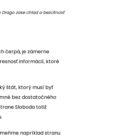
n Drago zase chlad a bezcitnosť
ch čerpá, je zámerne
resnosť informácií, ktoré
ý štát, ktorý musí byť
klamné bez dostatočného
strane Sloboda totiž
.
pomeňme napríklad stranu