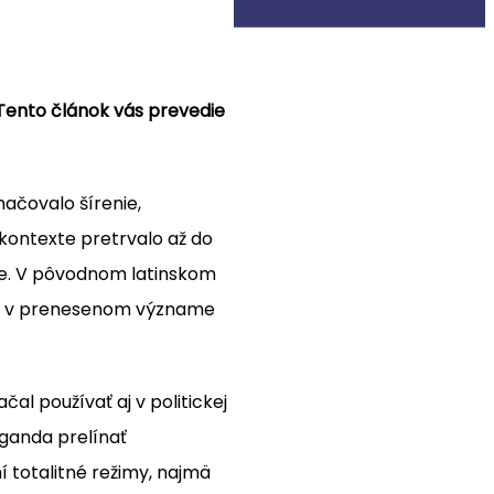
 Tento článok vás prevedie
ačovalo šírenie,
kontexte pretrvalo až do
ete. V pôvodnom latinskom
žil v prenesenom význame
al používať aj v politickej
paganda prelínať
 totalitné režimy, najmä