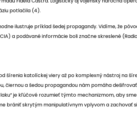
rmádu Fidela Castra. Logisticky aj vojensky náročná oper
iu potlačila (4).
hodne ilustruje príklad šedej propagandy. Vidíme, že pôvo
 CIA) a podávané informácie boli značne skreslené (Rad
 šírenia katolíckej viery až po komplexný nástroj na šíre
lou, čiernou a šedou propagandou nám pomáha dešifrovať, 
tlaku“ je kľúčové rozumieť týmto mechanizmom, aby sme d
me brániť skrytým manipulatívnym vplyvom a zachovať s