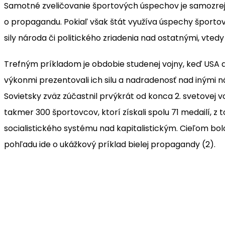
Samotné zveličovanie športových úspechov je samozrejm
o propagandu. Pokiaľ však štát využíva úspechy športovc
sily národa či politického zriadenia nad ostatnými, vte
Trefným príkladom je obdobie studenej vojny, keď USA 
výkonmi prezentovali ich silu a nadradenosť nad inými n
Sovietsky zväz zúčastnil prvýkrát od konca 2. svetovej v
takmer 300 športovcov, ktorí získali spolu 71 medailí,
socialistického systému nad kapitalistickým. Cieľom bolo
pohľadu ide o ukážkový príklad bielej propagandy (2).