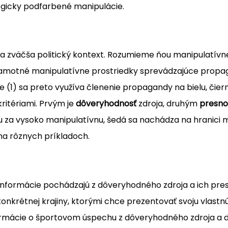
ologicky podfarbené manipulácie.
zväčša politický kontext. Rozumieme ňou manipulatívne 
 Samotné manipulatívne prostriedky sprevádzajúce prop
re (1) sa preto využíva členenie propagandy na bielu, čier
ritériami. Prvým je
dôveryhodnosť
zdroja, druhým
presno
za vysoko manipulatívnu, šedá sa nachádza na hranici me
a rôznych príkladoch.
 Informácie pochádzajú z dôveryhodného zdroja a ich pre
onkrétnej krajiny, ktorými chce prezentovať svoju vlastnú
mácie o športovom úspechu z dôveryhodného zdroja a daj