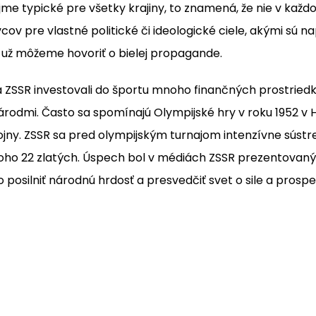
e typické pre všetky krajiny, to znamená, že nie v každ
ov pre vlastné politické či ideologické ciele, akými sú 
dy už môžeme hovoriť o bielej propagande.
a ZSSR investovali do športu mnoho finančných prostried
árodmi. Často sa spomínajú Olympijské hry v roku 1952 v 
ojny. ZSSR sa pred olympijským turnajom intenzívne sústre
 z toho 22 zlatých. Úspech bol v médiách ZSSR prezentova
 posilniť národnú hrdosť a presvedčiť svet o sile a prosp