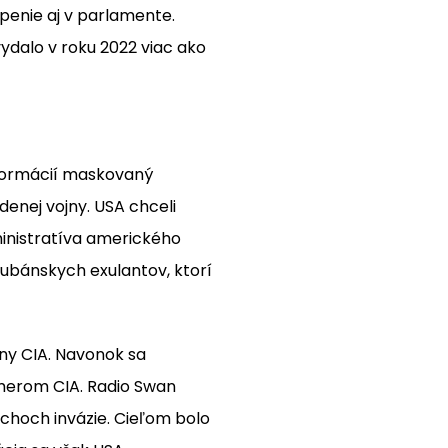
penie aj v parlamente.
vydalo v roku 2022 viac ako
nformácií maskovaný
denej vojny. USA chceli
ministratíva amerického
kubánskych exulantov, ktorí
any CIA. Navonok sa
ámerom CIA. Radio Swan
pechoch invázie. Cieľom bolo