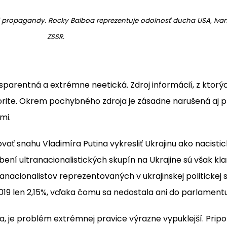
elej propagandy. Rocky Balboa reprezentuje odolnosť ducha USA, Iva
ZSSR.
sparentná a extrémne neetická. Zdroj informácií, z ktorý
utorite. Okrem pochybného zdroja je zásadne narušená aj p
mi.
 snahu Vladimíra Putina vykresliť Ukrajinu ako nacistick
obení ultranacionalistických skupín na Ukrajine sú však 
nacionalistov reprezentovaných v ukrajinskej politickej 
19 len 2,15%, vďaka čomu sa nedostala ani do parlamentu
, je problém extrémnej pravice výrazne vypuklejší. Pri