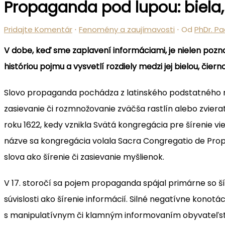
Propaganda pod lupou: biela
Pridajte Komentár
⋅
Fenomény a zaujímavosti
⋅ Od
PhDr. Pa
V dobe, keď sme zaplavení informáciami, je nielen pozn
históriou pojmu a vysvetlí rozdiely medzi jej bielou, čier
Slovo propaganda pochádza z latinského podstatného m
zasievanie či rozmnožovanie zväčša rastlín alebo zvie
roku 1622, kedy vznikla Svätá kongregácia pre šírenie vi
názve sa kongregácia volala Sacra Congregatio de Pro
slova ako šírenie či zasievanie myšlienok.
V 17. storočí sa pojem propaganda spájal primárne so šíre
súvislosti ako šírenie informácií. Silné negatívne konotá
s manipulatívnym či klamným informovaním obyvateľstva