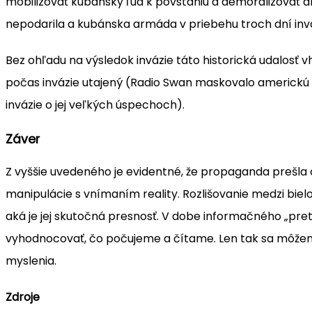
mobilizovať kubánsky ľud k povstaniu a demoralizovať a
nepodarila a kubánska armáda v priebehu troch dní inváz
Bez ohľadu na výsledok invázie táto historická udalosť v
počas invázie utajený (Radio Swan maskovalo americkú
invázie o jej veľkých úspechoch).
Záver
Z vyššie uvedeného je evidentné, že propaganda prešla od
manipulácie s vnímaním reality. Rozlišovanie medzi bie
aká je jej skutočná presnosť. V dobe informačného „pre
vyhodnocovať, čo počujeme a čítame. Len tak sa môže
myslenia.
Zdroje