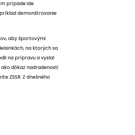
om prípade ide
napríklad demonštrovanie
kov, aby športovými
Helsinkách, na ktorých sa
dil na prípravu a vyslal
ný ako dôkaz nadradenosti
erite ZSSR. Z dnešného