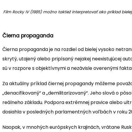
Film Rocky IV (1985) možno taktiež interpretovať ako príklad bi
Čierna propaganda
Čierna propaganda je na rozdiel od bielej vysoko netran
skrytý, utajený alebo pripísaný nejakej neexistujúcej a
sú v rozpore s objektívnymi a nezávisle overenými fakta
Za aktuálny príklad čiernej propagandy môžeme považovať
„denacifikovaný“ a „demilitarizovaný“. Jeho slová o pôs
reálneho základu. Podpora extrémnej pravice alebo ultra
dosiahla v posledných parlamentných voľbách v roku 20
Naopak, v mnohých európskych krajinách, vrátane Ruska