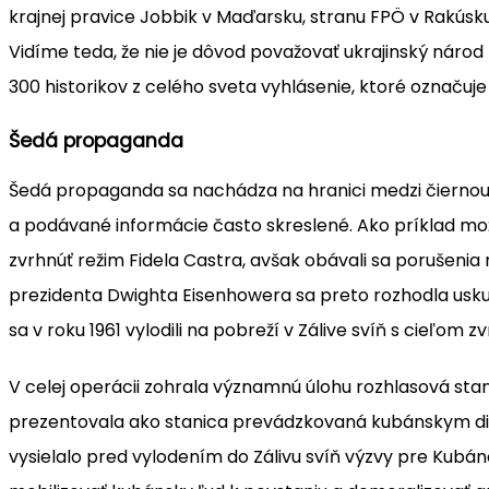
krajnej pravice Jobbik v Maďarsku, stranu FPÖ v Rakúsku
Vidíme teda, že nie je dôvod považovať ukrajinský národ z
300 historikov z celého sveta vyhlásenie, ktoré označuje
Šedá propaganda
Šedá propaganda sa nachádza na hranici medzi čiernou 
a podávané informácie často skreslené. Ako príklad možn
zvrhnúť režim Fidela Castra, avšak obávali sa porušeni
prezidenta Dwighta Eisenhowera sa preto rozhodla uskut
sa v roku 1961 vylodili na pobreží v Zálive svíň s cieľom 
V celej operácii zohrala významnú úlohu rozhlasová sta
prezentovala ako stanica prevádzkovaná kubánskym dis
vysielalo pred vylodením do Zálivu svíň výzvy pre Kubánco