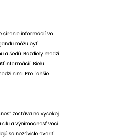
šírenie informácií vo
agandu môžu byť
nu a šedú. Rozdiely medzi
sť
informácií. Bielu
dzi nimi. Pre ľahšie
snosť zostáva na vysokej
 silu a výnimočnosť voči
ú sa nezávisle overiť.